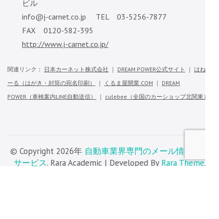
ビル
info@j-carnet.co.jp TEL 03-5256-7877
FAX 0120-582-395
http://www.j-carnet.co.jp/
関連リンク：
日本カーネット株式会社
｜
DREAM POWER公式サイト
｜
はねつ
ーる（はがき・封筒の宛名印刷）
｜
くるま屋開業.COM
｜
DREAM
POWER（車検案内LINE自動送信）
｜
culebee（全国のカーショップ北関東）
© Copyright 2026年
自動車業界専門のメール情報配信
サービス
. Rara Academic | Developed By
Rara Theme
.
Powered by
WordPress
.
会社情報・ポリシー