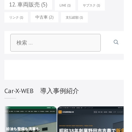
12. 車両販売
(5)
LINE
(1)
サブスク
(1)
中古車
(2)
リンク
(1)
支払総額
(1)
検
索:
Car-X-WEB 導入事例紹介
広島県東広島市
株式会社 まるたか
広島県東広島市
密着30年以上、
車販売まで、ク