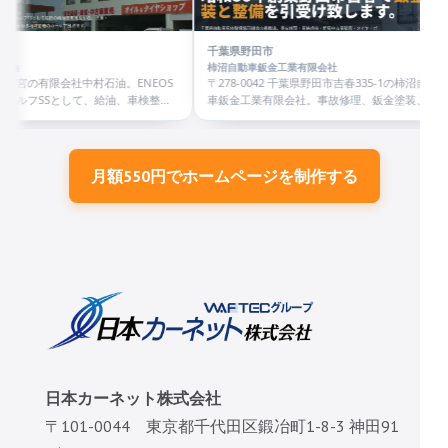
ださい。TEL 0824-
千葉県野田市
柿沼自動車鈑金工業有限会社
。ENEOS
〒278-0042 千葉県野田市吉春335-1の柿沼自動
油、車検整
車鈑金工業有限会社。事故修理、鈑金塗装、車
ング、販売相
検整備、新車中古車販売、タイヤ、ボディコー
ティングに対応。
月額550円でホームページを制作する
日本カーネット株式会社
〒101-0044 東京都千代田区鍛冶町1-8-3 神田91