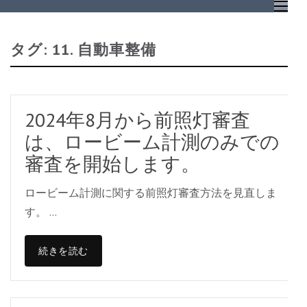
コ
自動車業界専門のメール情
ン
タグ: 11. 自動車整備
テ
ン
ツ
へ
2024年8月から前照灯審査
ス
は、ロービーム計測のみでの
キ
審査を開始します。
ッ
プ
ロービーム計測に関する前照灯審査方法を見直しま
(Enter
す。 …
を
押
続きを読む
す)