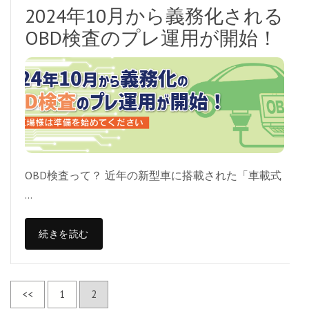
2024年10月から義務化される
OBD検査のプレ運用が開始！
OBD検査って？ 近年の新型車に搭載された「車載式
…
続きを読む
投
<<
固
1
固
2