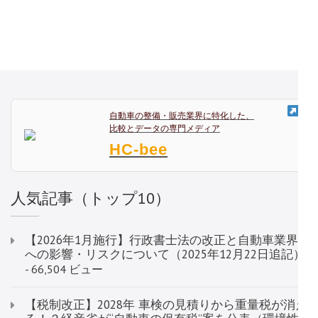
稿
定
定
ナ
ペ
ペ
ビ
ー
ー
ゲ
ジ
ジ
ー
シ
ョ
自動車の整備・販売業界に特化した、
比較とデータの専門メディア
ン
HC-bee
人気記事（トップ10）
【2026年1月施行】行政書士法の改正と自動車業界
への影響・リスクについて（2025年12月22日追記）
- 66,504 ビュー
【税制改正】2028年 車検の見積りから重量税が消え