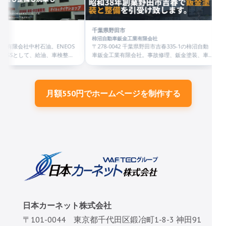
車販売まで、クルマの
ださい。TEL 0824-26-5
千葉県野田市
柿沼自動車鈑金工業有限会社
EOS
〒278-0042 千葉県野田市吉春335-1の柿沼自動
検整
車鈑金工業有限会社。事故修理、鈑金塗装、車
販売相
検整備、新車中古車販売、タイヤ、ボディコー
ティングに対応。
月額550円でホームページを制作する
日本カーネット株式会社
〒101-0044 東京都千代田区鍛冶町1-8-3 神田91