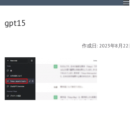
コ
自動車業界専門のメール情
ン
gpt15
テ
ン
ツ
作成日: 2023年8月22日
へ
ス
キ
ッ
プ
(Enter
を
押
す)