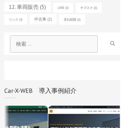
12. 車両販売
(5)
LINE
(1)
サブスク
(1)
中古車
(2)
リンク
(1)
支払総額
(1)
検
索:
Car-X-WEB 導入事例紹介
広島県東広島市
株式会社 まるたか自動車
広島県東広島市西条町
密着30年以上、車検・