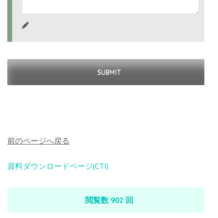
SUBMIT
前のページへ戻る
投
資料ダウンロードページ(CTI)
稿
ナ
閲覧数 902 回
ビ