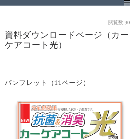
コ
自動車業界専門のメール情
ン
テ
閲覧数 902 回
ン
資料ダウンロードページ（カー
ツ
ケアコート光）
へ
ス
キ
ッ
パンフレット（11ページ）
プ
(Enter
を
押
す)