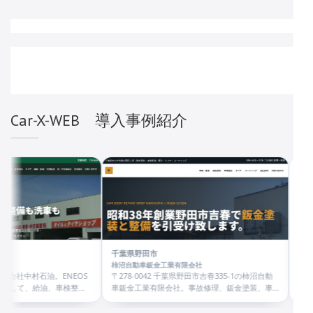
Car-X-WEB 導入事例紹介
千葉県野田市
広島県東広島市
柿沼自動車鈑金工業有限会社
株式会社 まるたか自動車
S
〒278-0042 千葉県野田市吉春335-1の柿沼自動
広島県東広島市西条町のまる
車鈑金工業有限会社。事故修理、鈑金塗装、車
密着30年以上、車検・整備
検整備、新車中古車販売、タイヤ、ボディコー
車販売まで、クルマのことな
ティングに対応。
ださい。TEL 0824-26-5700